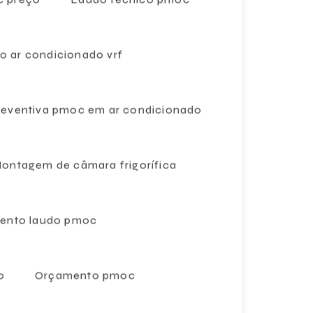
Câmaras frigoríficas fábrica
Câmaras frigoríficas fabricantes
 ar condicionado vrf
Câmaras frigoríficas para frutas
eventiva pmoc em ar condicionado
Câmaras frigoríficas de grande porte
Câmaras frigoríficas horizontais
ontagem de câmara frigorífica
Câmaras frigoríficas para hortaliças
Câmaras frigoríficas industriais
ento laudo pmoc
Câmaras frigoríficas industriais preços
Câmaras frigoríficas novas
o
Orçamento pmoc
Câmaras frigoríficas preço
Câmaras frigoríficas valores