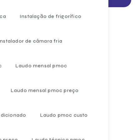
Câmara fria para resfriados
ica
Instalação de frigorífico
Câmara frigorífica
Câmara frigorífica sorvetes
Instalador de câmara fria
Câmara refrigerada
Câmara refrigeradora
c
Laudo mensal pmoc
Câmaras frias
Câmaras frias a venda
Laudo mensal pmoc preço
Câmaras frigoríficas de 2 toneladas
Câmaras frigoríficas 5 toneladas
ndicionado
Laudo pmoc custo
Câmaras frigoríficas para carne
Câmaras frigoríficas comprar
 preço
Laudo técnico pmoc