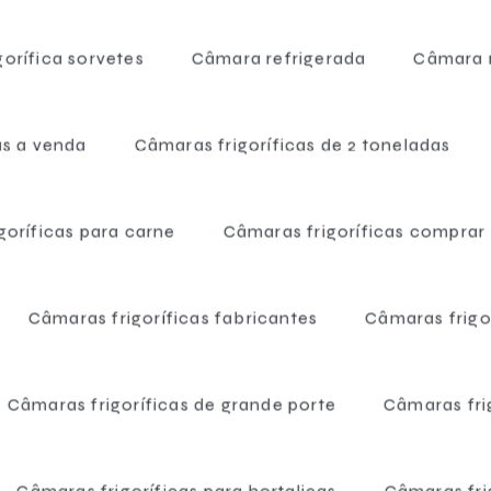
orífica sorvetes
Câmara refrigerada
Câmara r
as a venda
Câmaras frigoríficas de 2 toneladas
goríficas para carne
Câmaras frigoríficas comprar
Câmaras frigoríficas fabricantes
Câmaras frigor
Câmaras frigoríficas de grande porte
Câmaras frig
Home
Informações
Pmoc para farmácia
Câmaras frigoríficas para hortaliças
Câmaras frig