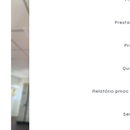
Prest
Pr
Qu
Relatório pmoc
Se