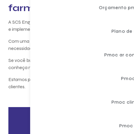
farmácia
Orçamento pm
A SCS Engenharia é uma empresa especializada em soluções
e implementação de planos de manutenção, operação e con
Plano de
Com uma equipe técnica altamente capacitada, a SCS Engen
necessidades de cada cliente.
Pmoc ar co
Se você busca garantir a qualidade dos medicamentos em s
conheça mais sobre nossos serviços de
pmoc para far
Pmoc
Estamos preparados para oferecer as melhores soluções em 
clientes.
Pmoc cli
Pmoc 
En