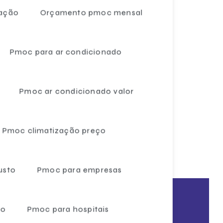
zação
Orçamento pmoc mensal
Câmaras frigoríficas venda
Câmaras frigoríficas para verduras
Pmoc para ar condicionado
Câmaras de frio para carne
Custo laudo pmoc
Pmoc ar condicionado valor
Custo pmoc mensal
Empresa de ar condicionado pmoc
Pmoc climatização preço
Empresa de elaboração pmoc ar condicionado
Empresa especialista em pmoc
usto
Pmoc para empresas
Empresa especializada em pmoc
Empresa de laudo pmoc
ão
Pmoc para hospitais
smo!