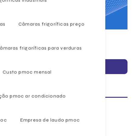
a
vas
Câmaras frigoríficas preço
âmaras frigoríficas para verduras
Solicite um orçamento
Custo pmoc mensal
Informações
ção pmoc ar condicionado
Análise preventiva pmoc ar condicionado
moc
Empresa de laudo pmoc
Ar condicionado central vrf
Ar condicionado central vrf preço