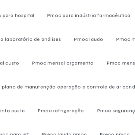
e no botão e entre em contato para tirar dúvidas ou solicitar u
 para hospital
Pmoc para indústria farmacêutica
Entre em contato
a laboratório de análises
Pmoc laudo
Pmoc 
l custo
Pmoc mensal orçamento
Pmoc mens
Páginas relacionadas
 plano de manutenção operação e controle de ar con
nto custa
Pmoc refrigeração
Pmoc seguranç
moc para vrf
Preço laudo pmoc
Preço pmoc