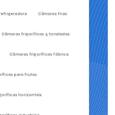
efrigeradora
Câmaras frias
Câmaras frigoríficas 5 toneladas
Câmaras frigoríficas fábrica
íficas para frutas
oríficas horizontais
oríficas industriais