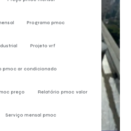
Especialista em pmoc para empresas
Especialista em pmoc sp
mensal
Programa pmoc
Inspeção pmoc de ar condicionado
Instalação de ar condicionado pmoc
dustrial
Projeto vrf
Instalação de ar condicionado sistema vrf
Instalação ar condicionado vrf
io pmoc ar condicionado
Instalação de câmara frigorífica
Instalação de frigorífico
pmoc preço
Relatório pmoc valor
Instalação de rede frigorígena
Instalação de vrf
Serviço mensal pmoc
Instalador de câmara fria