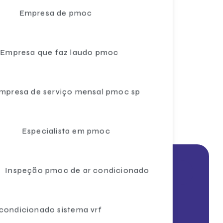
Empresa de pmoc
Ar condicionado sistema vrf
Ar condicionado sistema vrf preço
Empresa que faz laudo pmoc
Câmara para congelados
Câmara para congelamento de salgados
mpresa de serviço mensal pmoc sp
Câmara fria para cozinha industrial
Câmara fria para distribuidora
c
Especialista em pmoc
Câmara fria expositora
Câmara fria para frigorífico
Inspeção pmoc de ar condicionado
Entre em contato
Câmara fria industrial
(11) 3042-3366
Câmara fria modular
(11) 3042-3366
 condicionado sistema vrf
Câmara fria modular industrial