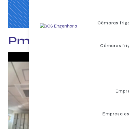
Câmaras frigo
Pmoc para farmác
Câmaras frig
Empre
Empresa es