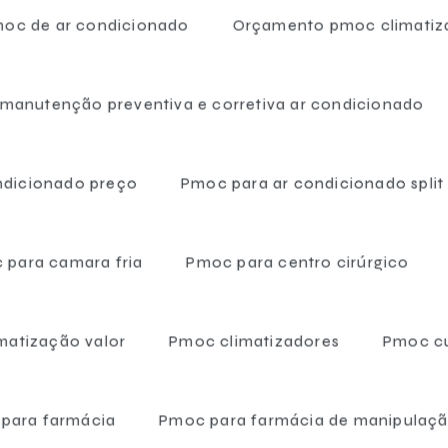
oc de ar condicionado
Orçamento pmoc climati
 de climatização e refrigeração, com expertise na elaboração
trole para farmácias.
 manutenção preventiva e corretiva ar condicionado
haria oferece serviços personalizados, conforme as
ndicionado preço
Pmoc para ar condicionado split
ua farmácia, entre em contato com a SCS Engenharia e
mácia
.
 para camara fria
Pmoc para centro cirúrgico
climatização e garantir a segurança dos seus produtos e
matização valor
Pmoc climatizadores
Pmoc c
para farmácia
Pmoc para farmácia de manipulaç
tre em contato agora me