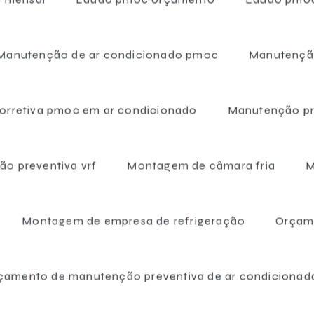
dos;
camentos;
Manutenção de ar condicionado pmoc
Manutenção
para farmácia?
rretiva pmoc em ar condicionado
Manutenção pr
ões periódicas nos sistemas de climatização, a limpeza regular
ização de ajustes necessários para garantir o funcionamento
o preventiva vrf
Montagem de câmara fria
M
ios de manutenção e a documentação de todas as atividades
Montagem de empresa de refrigeração
Orçam
a farmácia
deve ser realizada por profissionais qualificados
cíficas do setor.
çamento de manutenção preventiva de ar condicionad
alista em pmoc para