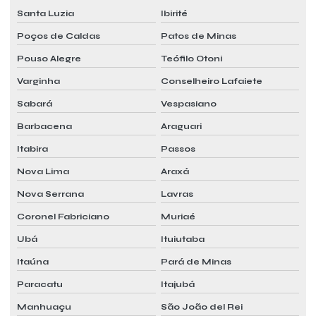
Santa Luzia
Ibirité
Poços de Caldas
Patos de Minas
Pouso Alegre
Teófilo Otoni
Varginha
Conselheiro Lafaiete
Sabará
Vespasiano
Barbacena
Araguari
Itabira
Passos
Nova Lima
Araxá
Nova Serrana
Lavras
Coronel Fabriciano
Muriaé
Ubá
Ituiutaba
Itaúna
Pará de Minas
Paracatu
Itajubá
Manhuaçu
São João del Rei