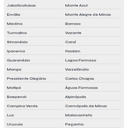
Jaboticatubas
Monte Azul
Ervália
Monte Alegre de Minas
Medina
Barroso
Turmalina
Vazante
Simonésia
Caraí
Ipanema
Itaobim
Guaranésia
Lagoa Formosa
Manga
Varzelândia
Presidente Olegário
Carlos Chagas
Matipó
Águas Formosas
Baependi
Alpinópolis
Campina Verde
Carmópolis de Minas
Luz
Malacacheta
Urucuia
Peçanha