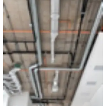
Pmoc para ar condicionado
Pmoc ar condicionado preço
Pmoc para ar condicionado split
Pmoc ar condicionado valor
Pmoc para camara fria
Pmoc para centro cirúrgico
Pmoc climatização preço
Pmoc climatização valor
Pmoc climatizadores
Pmoc custo
Pmoc para empresas
Pmoc para farmácia