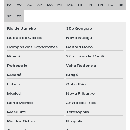
Pmoc plano de manutenção operação e controle de ar condicionado
PA
AC
AL
AP
MA
MT
MS
PB
PI
RN
RO
RR
Pmoc preço
SE
TO
Pmoc quanto custa
Rio de Janeiro
São Gonçalo
Pmoc refrigeração
Duque de Caxias
Nova Iguaçu
Pmoc segurança do trabalho
Campos dos Goytacazes
Belford Roxo
Pmoc valor
Niterói
São João de Meriti
Pmoc para vrf
Petrópolis
Volta Redonda
Macaé
Magé
Preço laudo pmoc
Itaboraí
Cabo Frio
Preço pmoc
Maricá
Nova Friburgo
Preço pmoc mensal
Barra Mansa
Angra dos Reis
Prestação de serviço pmoc
Mesquita
Teresópolis
Prestação de serviço pmoc mensal
Rio das Ostras
Nilópolis
Programa pmoc