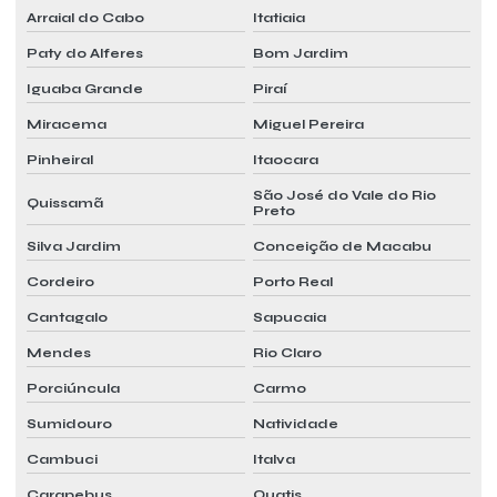
Arraial do Cabo
Itatiaia
Serviço mensal pmoc preço
Paty do Alferes
Bom Jardim
Serviço mensal pmoc quanto custa
Iguaba Grande
Piraí
Serviço mensal pmoc sp
Miracema
Miguel Pereira
Serviço de pmoc
Pinheiral
Itaocara
Serviço de pmoc para ar condicionado
São José do Vale do Rio
Quissamã
Preto
Serviços de manutenção preventiva e corretiva de ar condicionado
Silva Jardim
Conceição de Macabu
Sistema de ar condicionado vrf preço
Cordeiro
Porto Real
Sistema de climatização vrf
Cantagalo
Sapucaia
Sistema vrf
Mendes
Rio Claro
Sistema vrf ar condicionado
Porciúncula
Carmo
Sistema vrf ar condicionado preço
Sumidouro
Natividade
Sistema vrf de climatização
Cambuci
Italva
Carapebus
Quatis
Sistema vrf dutado