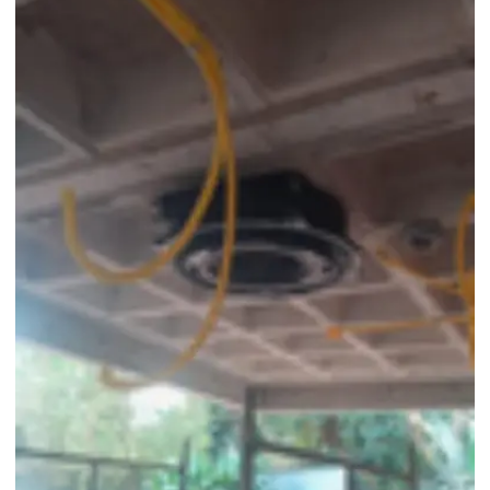
Empresa de laudo pmoc
Empresa de manutenção de ar condicionado com pmoc
Empresa de pmoc
Empresa de pmoc em são paulo
Empresa de pmoc sp
Empresa que faz laudo pmoc
Empresa que faz pmoc
Empresa de serviço mensal pmoc
Empresa de serviço mensal pmoc sp
Empresa de serviços pmoc
Empresa de tecnico de pmoc
Especialista em pmoc
Especialista em pmoc para empresas