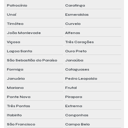
Patrocínio
Caratinga
Unaí
Esmeraldas
Timóteo
Curvelo
João Monlevade
Alfenas
Viçosa
Três Corações
Lagoa Santa
Ouro Preto
São Sebastião do Paraíso
Janaúba
Formiga
Cataguases
Januária
Pedro Leopoldo
Mariana
Frutal
Ponte Nova
Pirapora
Três Pontas
Extrema
Itabirito
Congonhas
São Francisco
Campo Belo