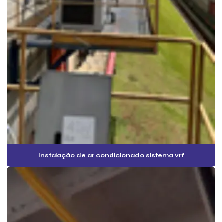
Câmaras frigoríficas novas
Câmaras frigoríficas preço
Câmaras frigoríficas valores
Câmaras frigoríficas venda
Câmaras frigoríficas para verduras
Câmaras de frio para carne
Custo laudo pmoc
Custo pmoc mensal
Instalação de ar condicionado sistema vrf
Empresa de ar condicionado pmoc
Empresa de elaboração pmoc ar condicionado
Empresa especialista em pmoc
Empresa especializada em pmoc