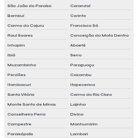
São João do Paraíso
Carandaí
Bambuí
Corinto
Carmo do Cajuru
Francisco Sá
Raul Soares
Conceição do Mato Dentro
Inhapim
Abaeté
Ibiá
Serro
Muzambinho
Paraguaçu
Perdões
Caxambu
Itambacuri
Itapecerica
Santa Vitória
Carmo do Rio Claro
Monte Santo de Minas
Lajinha
Conselheiro Pena
Divino
Campestre
Manhumirim
Paraisópolis
Lambari