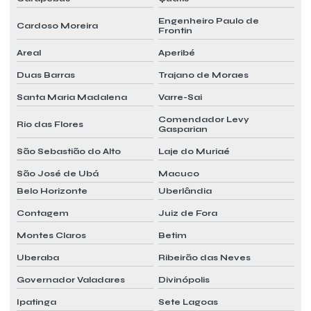
Engenheiro Paulo de
Sistema vrf preço
Cardoso Moreira
Frontin
Sistema vrf de refrigeração
Areal
Aperibé
Sistema vrf e vrv
Duas Barras
Trajano de Moraes
Valor laudo pmoc
Santa Maria Madalena
Varre-Sai
Comendador Levy
Valor pmoc
Rio das Flores
Gasparian
Valor pmoc mensal
São Sebastião do Alto
Laje do Muriaé
São José de Ubá
Macuco
Belo Horizonte
Uberlândia
Contagem
Juiz de Fora
Montes Claros
Betim
Uberaba
Ribeirão das Neves
Governador Valadares
Divinópolis
Ipatinga
Sete Lagoas