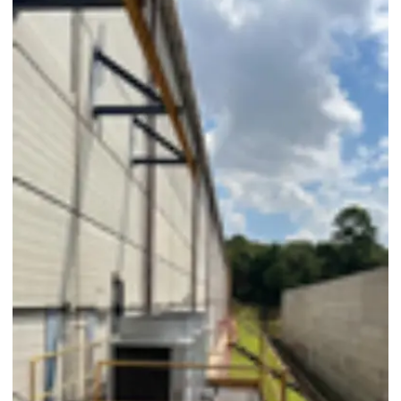
Câmaras frias a venda
Câmaras frigoríficas de 2 toneladas
Câmaras frigoríficas 5 toneladas
Câmaras frigoríficas para carne
Câmaras frigoríficas comprar
Câmaras frigoríficas fábrica
Câmaras frigoríficas fabricantes
Câmaras frigoríficas para frutas
Câmaras frigoríficas de grande porte
Câmaras frigoríficas horizontais
Câmaras frigoríficas para hortaliças
Câmaras frigoríficas industriais
Câmaras frigoríficas industriais preços