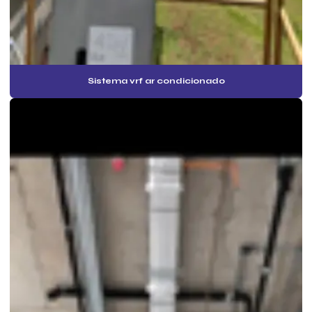
Manutenção corretiva pmoc em ar condicionado
Manutenção preventiva pmoc em ar condicionado
Manutenção preventiva vrf
Sistema vrf ar condicionado
Montagem de câmara fria
Montagem de câmara frigorífica
Montagem de empresa de refrigeração
Orçamento laudo pmoc
Orçamento de manutenção preventiva de ar condicionado
Orçamento pmoc
Orçamento pmoc de ar condicionado
Orçamento pmoc climatização
Orçamento pmoc mensal
Plano de manutenção preventiva e corretiva ar condicionado