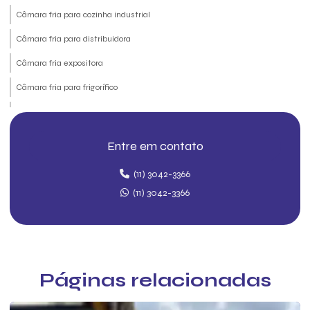
Câmara fria para cozinha industrial
Câmara fria para distribuidora
Câmara fria expositora
Câmara fria para frigorífico
Câmara fria industrial
Câmara fria modular
Entre em contato
Câmara fria modular industrial
(11) 3042-3366
Câmara fria para resfriados
(11) 3042-3366
Câmara frigorífica
Câmara frigorífica sorvetes
Câmara refrigerada
Páginas relacionadas
Câmara refrigeradora
Câmaras frias