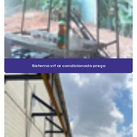
Especialista em pmoc sp
Inspeção pmoc de ar condicionado
Instalação de ar condicionado pmoc
Instalação de ar condicionado sistema vrf
Instalação ar condicionado vrf
Instalação de câmara frigorífica
Sistema vrf ar condicionado preço
Instalação de frigorífico
Instalação de rede frigorígena
Instalação de vrf
Instalador de câmara fria
Instalar camera frigorifica
Laudo ar condicionado pmoc
Laudo mensal pmoc