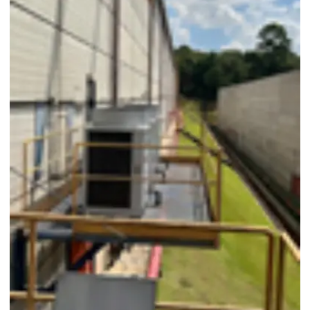
Laudo mensal pmoc custo
Laudo mensal pmoc orçamento
Laudo mensal pmoc preço
Laudo mensal pmoc valor
Laudo pmoc
Laudo pmoc ar condicionado
Laudo pmoc custo
Laudo pmoc mensal
Laudo pmoc orçamento
Laudo pmoc preço
Laudo técnico pmoc
Manutenção de ar condicionado pmoc
Manutenção ar condicionado vrf