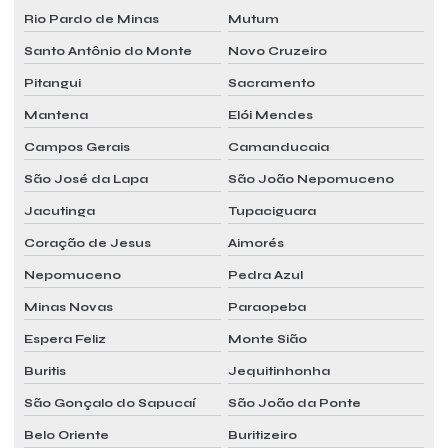
Rio Pardo de Minas
Mutum
Santo Antônio do Monte
Novo Cruzeiro
Pitangui
Sacramento
Mantena
Elói Mendes
Campos Gerais
Camanducaia
São José da Lapa
São João Nepomuceno
Jacutinga
Tupaciguara
Coração de Jesus
Aimorés
Nepomuceno
Pedra Azul
Minas Novas
Paraopeba
Espera Feliz
Monte Sião
Buritis
Jequitinhonha
São Gonçalo do Sapucaí
São João da Ponte
Belo Oriente
Buritizeiro