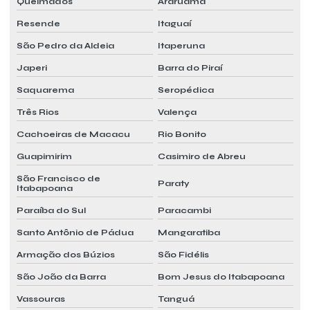
Queimados
Araruama
Projeto ar condicionado vrf
Resende
Itaguaí
Projeto de câmara fria industrial
São Pedro da Aldeia
Itaperuna
Projeto vrf
Japeri
Barra do Piraí
Quanto custa um pmoc
Saquarema
Seropédica
Relatório pmoc
Três Rios
Valença
Cachoeiras de Macacu
Rio Bonito
Relatório pmoc ar condicionado
Guapimirim
Casimiro de Abreu
Relatório pmoc custo
São Francisco de
Paraty
Relatório pmoc orçamento
Itabapoana
Relatório pmoc preço
Paraíba do Sul
Paracambi
Relatório pmoc valor
Santo Antônio de Pádua
Mangaratiba
Armação dos Búzios
São Fidélis
Serviço de manutenção preventiva de ar condicionado
São João da Barra
Bom Jesus do Itabapoana
Serviço mensal pmoc
Vassouras
Tanguá
Serviço mensal pmoc ar condicionado