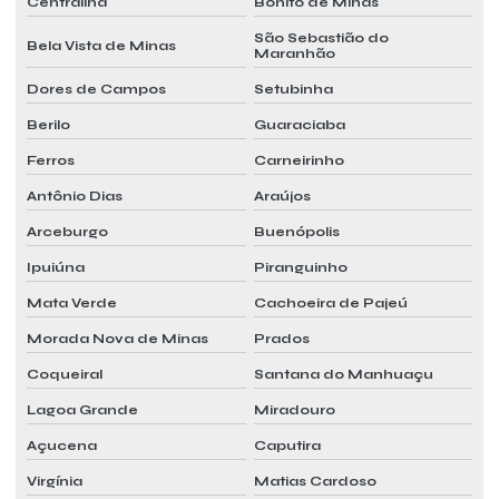
Centralina
Bonito de Minas
São Sebastião do
Bela Vista de Minas
Maranhão
Dores de Campos
Setubinha
Berilo
Guaraciaba
Ferros
Carneirinho
Antônio Dias
Araújos
Arceburgo
Buenópolis
Ipuiúna
Piranguinho
Mata Verde
Cachoeira de Pajeú
Morada Nova de Minas
Prados
Coqueiral
Santana do Manhuaçu
Lagoa Grande
Miradouro
Açucena
Caputira
Virgínia
Matias Cardoso