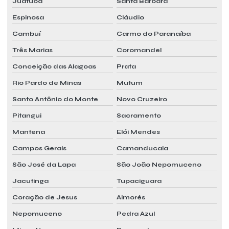
Juatuba
Santa Bárbara
Sistema vrf de refrigeração
Espinosa
Cláudio
Sistema vrf e vrv
Cambuí
Carmo do Paranaíba
Valor laudo pmoc
Três Marias
Coromandel
Valor pmoc
Conceição das Alagoas
Prata
Valor pmoc mensal
Rio Pardo de Minas
Mutum
Santo Antônio do Monte
Novo Cruzeiro
Pitangui
Sacramento
Mantena
Elói Mendes
Campos Gerais
Camanducaia
São José da Lapa
São João Nepomuceno
Jacutinga
Tupaciguara
Coração de Jesus
Aimorés
Nepomuceno
Pedra Azul