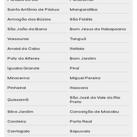
Santo Antônio de Pádua
Mangaratiba
Manutenção preventiva vrf
Armação dos Búzios
São Fidélis
Montagem de câmara fria
São João da Barra
Bom Jesus do Itabapoana
Montagem de câmara frigorífica
Vassouras
Tanguá
Montagem de empresa de refrigeração
Arraial do Cabo
Itatiaia
Orçamento laudo pmoc
Paty do Alferes
Bom Jardim
Orçamento de manutenção preventiva de ar condicionado
Iguaba Grande
Piraí
Orçamento pmoc
Miracema
Miguel Pereira
Orçamento pmoc de ar condicionado
Pinheiral
Itaocara
Orçamento pmoc climatização
São José do Vale do Rio
Quissamã
Preto
Orçamento pmoc mensal
Silva Jardim
Conceição de Macabu
Plano de manutenção preventiva e corretiva ar condicionado
Cordeiro
Porto Real
Pmoc para ar condicionado
Cantagalo
Sapucaia