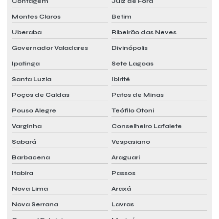
Contagem
Juiz de Fora
Pmoc para hospital
Montes Claros
Betim
Pmoc para indústria farmacêutica
Uberaba
Ribeirão das Neves
Pmoc para laboratório
Governador Valadares
Divinópolis
Pmoc para laboratório de análises
Ipatinga
Sete Lagoas
Pmoc laudo
Santa Luzia
Ibirité
Pmoc manutenção
Poços de Caldas
Patos de Minas
Pmoc mensal
Pouso Alegre
Teófilo Otoni
Varginha
Conselheiro Lafaiete
Pmoc mensal custo
Sabará
Vespasiano
Pmoc mensal orçamento
Barbacena
Araguari
Pmoc mensal preço
Itabira
Passos
Pmoc mensal valor
Nova Lima
Araxá
Pmoc plano de manutenção operação e controle de ar condicionado
Nova Serrana
Lavras
Pmoc preço