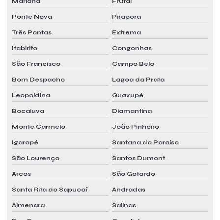
Mariana
Frutal
Projeto vrf
Ponte Nova
Pirapora
Quanto custa um pmoc
Três Pontas
Extrema
Relatório pmoc
Itabirito
Congonhas
São Francisco
Campo Belo
Relatório pmoc ar condicionado
Bom Despacho
Lagoa da Prata
Relatório pmoc custo
Leopoldina
Guaxupé
Relatório pmoc orçamento
Bocaiuva
Diamantina
Relatório pmoc preço
Monte Carmelo
João Pinheiro
Relatório pmoc valor
Igarapé
Santana do Paraíso
Serviço de manutenção preventiva de ar condicionado
São Lourenço
Santos Dumont
Serviço mensal pmoc
Arcos
São Gotardo
Serviço mensal pmoc ar condicionado
Santa Rita do Sapucaí
Andradas
Serviço mensal pmoc preço
Almenara
Salinas
Serviço mensal pmoc quanto custa