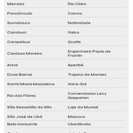
Pmoc ar condicionado preço
Mendes
Rio Claro
Pmoc para ar condicionado split
Porciúncula
Carmo
Pmoc ar condicionado valor
Sumidouro
Natividade
Cambuci
Italva
Pmoc para camara fria
Carapebus
Quatis
Pmoc para centro cirúrgico
Engenheiro Paulo de
Cardoso Moreira
Pmoc climatização preço
Frontin
Pmoc climatização valor
Areal
Aperibé
Duas Barras
Trajano de Moraes
Pmoc climatizadores
Santa Maria Madalena
Varre-Sai
Pmoc custo
Comendador Levy
Pmoc para empresas
Rio das Flores
Gasparian
Pmoc para farmácia
São Sebastião do Alto
Laje do Muriaé
Pmoc para farmácia de manipulação
São José de Ubá
Macuco
Belo Horizonte
Uberlândia
Pmoc para hospitais