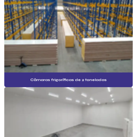
Câmaras frigoríficas 5 toneladas
Câmaras frigoríficas para carne
Câmaras frigoríficas comprar
Câmaras frigoríficas fábrica
Câmaras frigoríficas fabricantes
Câmaras frigoríficas para frutas
Câmaras frigoríficas de grande porte
Câmaras frigoríficas de 2 toneladas
Câmaras frigoríficas horizontais
Câmaras frigoríficas para hortaliças
Câmaras frigoríficas industriais
Câmaras frigoríficas industriais preços
Câmaras frigoríficas novas