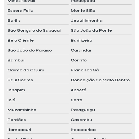
Minas Novas
Paraopeba
Espera Feliz
Monte Sião
Buritis
Jequitinhonha
São Gonçalo do Sapucaí
São João da Ponte
Belo Oriente
Buritizeiro
São João do Paraíso
Carandaí
Bambuí
Corinto
Carmo do Cajuru
Francisco Sá
Raul Soares
Conceição do Mato Dentro
Inhapim
Abaeté
Ibiá
Serro
Muzambinho
Paraguaçu
Perdões
Caxambu
Itambacuri
Itapecerica