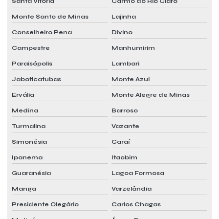
Santa Vitória
Carmo do Rio Claro
Monte Santo de Minas
Lajinha
Conselheiro Pena
Divino
Campestre
Manhumirim
Paraisópolis
Lambari
Jaboticatubas
Monte Azul
Ervália
Monte Alegre de Minas
Medina
Barroso
Turmalina
Vazante
Simonésia
Caraí
Ipanema
Itaobim
Guaranésia
Lagoa Formosa
Manga
Varzelândia
Presidente Olegário
Carlos Chagas