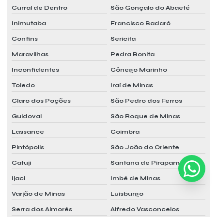
Curral de Dentro
São Gonçalo do Abaeté
Inimutaba
Francisco Badaró
Confins
Sericita
Maravilhas
Pedra Bonita
Inconfidentes
Cônego Marinho
Toledo
Iraí de Minas
Claro dos Poções
São Pedro dos Ferros
Guidoval
São Roque de Minas
Lassance
Coimbra
Pintópolis
São João do Oriente
Catuji
Santana de Pirapama
Ijaci
Imbé de Minas
Varjão de Minas
Luisburgo
Serra dos Aimorés
Alfredo Vasconcelos