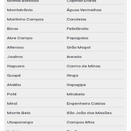
Matias Barbosa
Capitão Enéas
Montalvânia
Águas Vermelhas
Martinho Campos
Candeias
Bicas
Felixlândia
Abre Campo
Papagaios
Alterosa
Grão Mogol
Joaíma
Areado
Itaguara
Carmo de Minas
Guapé
Itinga
Ataléia
Itapagipe
Poté
Mirabela
Miraí
Engenheiro Caldas
Monte Belo
São João das Missões
Ubaporanga
Campos Altos