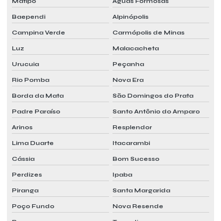
Matipó
Águas Formosas
Baependi
Alpinópolis
Campina Verde
Carmópolis de Minas
Luz
Malacacheta
Urucuia
Peçanha
Rio Pomba
Nova Era
Borda da Mata
São Domingos do Prata
Padre Paraíso
Santo Antônio do Amparo
Arinos
Resplendor
Lima Duarte
Itacarambi
Cássia
Bom Sucesso
Perdizes
Ipaba
Piranga
Santa Margarida
Poço Fundo
Nova Resende