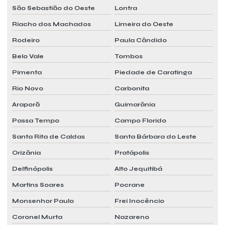
São Sebastião do Oeste
Lontra
Riacho dos Machados
Limeira do Oeste
Rodeiro
Paula Cândido
Belo Vale
Tombos
Pimenta
Piedade de Caratinga
Rio Novo
Carbonita
Araporã
Guimarânia
Passa Tempo
Campo Florido
Santa Rita de Caldas
Santa Bárbara do Leste
Orizânia
Pratápolis
Delfinópolis
Alto Jequitibá
Martins Soares
Pocrane
Monsenhor Paulo
Frei Inocêncio
Coronel Murta
Nazareno