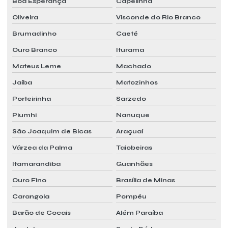
Boa Esperança
Capelinha
Oliveira
Visconde do Rio Branco
Serviço mensal pmoc sp
Brumadinho
Caeté
Serviço de pmoc
Ouro Branco
Iturama
Serviço de pmoc para ar condicionado
Mateus Leme
Machado
Serviços de manutenção preventiva e corretiva de ar condicionado
Jaíba
Matozinhos
Sistema de ar condicionado vrf preço
Porteirinha
Sarzedo
Sistema de climatização vrf
Piumhi
Nanuque
Sistema vrf
São Joaquim de Bicas
Araçuaí
Sistema vrf ar condicionado
Várzea da Palma
Taiobeiras
Sistema vrf ar condicionado preço
Itamarandiba
Guanhães
Sistema vrf de climatização
Ouro Fino
Brasília de Minas
Sistema vrf dutado
Carangola
Pompéu
Barão de Cocais
Além Paraíba
Sistema vrf preço