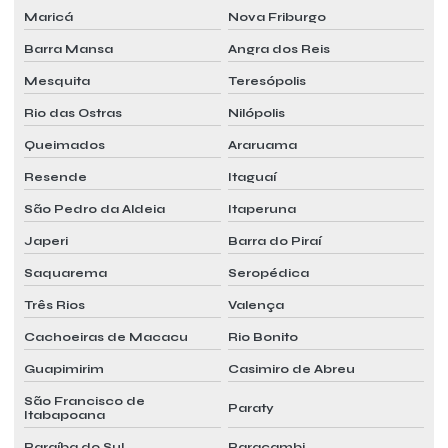
Maricá
Nova Friburgo
Laudo mensal pmoc preço
Barra Mansa
Angra dos Reis
Laudo mensal pmoc valor
Mesquita
Teresópolis
Laudo pmoc
Rio das Ostras
Nilópolis
Laudo pmoc ar condicionado
Queimados
Araruama
Laudo pmoc custo
Resende
Itaguaí
Laudo pmoc mensal
São Pedro da Aldeia
Itaperuna
Laudo pmoc orçamento
Japeri
Barra do Piraí
Laudo pmoc preço
Saquarema
Seropédica
Três Rios
Valença
Laudo técnico pmoc
Cachoeiras de Macacu
Rio Bonito
Manutenção de ar condicionado pmoc
Guapimirim
Casimiro de Abreu
Manutenção ar condicionado vrf
São Francisco de
Paraty
Manutenção corretiva pmoc em ar condicionado
Itabapoana
Paraíba do Sul
Paracambi
Manutenção preventiva pmoc em ar condicionado