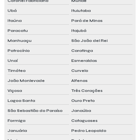
Coronel Fabriciano
Muriaé
Pmoc quanto custa
Ubá
Ituiutaba
Pmoc refrigeração
Itaúna
Pará de Minas
Pmoc segurança do trabalho
Paracatu
Itajubá
Pmoc valor
Manhuaçu
São João del Rei
Pmoc para vrf
Patrocínio
Caratinga
Unaí
Esmeraldas
Preço laudo pmoc
Timóteo
Curvelo
Preço pmoc
João Monlevade
Alfenas
Preço pmoc mensal
Viçosa
Três Corações
Prestação de serviço pmoc
Lagoa Santa
Ouro Preto
Prestação de serviço pmoc mensal
São Sebastião do Paraíso
Janaúba
Programa pmoc
Formiga
Cataguases
Projeto ar condicionado vrf
Januária
Pedro Leopoldo
Projeto de câmara fria industrial