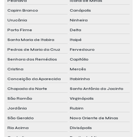
Pedralva
Icaraí de Minas
Capim Branco
Canápolis
Urucânia
Ninheira
Porto Firme
Delta
Santa Maria de Itabira
Itaipé
Pedras de Maria da Cruz
Fervedouro
Senhora dos Remédios
Capitólio
Cristina
Mercês
Conceição da Aparecida
Itabirinha
Chapada do Norte
Santo Antônio do Jacinto
São Romão
Virginópolis
Jordânia
Rubim
São Geraldo
Novo Oriente de Minas
Rio Acima
Divisópolis