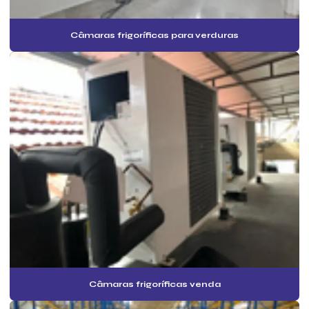
Câmaras frigoríficas preço
Câmaras frigoríficas valores
Câmaras frigoríficas para verduras
Câmaras frigoríficas venda
Câmaras frigoríficas para verduras
Câmaras de frio para carne
Custo laudo pmoc
Custo pmoc mensal
Empresa de ar condicionado pmoc
Empresa de elaboração pmoc ar condicionado
Empresa especialista em pmoc
Empresa especializada em pmoc
Empresa de laudo pmoc
Câmaras frigoríficas venda
Empresa de manutenção de ar condicionado com pmoc