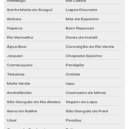
Itatiaiuçu
Rio Casca
Santa Maria do Suaçuí
Lagoa Dourada
Ilicínea
Mar de Espanha
Itapeva
Bom Repouso
Rio Vermelho
Dores do Indaiá
Água Boa
Conceição do Rio Verde
Jequeri
Chapada Gaúcha
Cambuquira
Perdigão
Teixeiras
Cristais
Mato Verde
Iapu
Andrelândia
Cachoeira de Minas
São Gonçalo do Rio Abaixo
Virgem da Lapa
Serra do Salitre
São Gonçalo do Pará
Ubaí
Piraúba