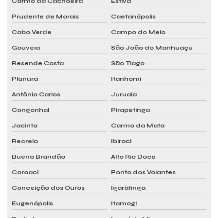
Carmo da Cachoeira
Estiva
Prudente de Morais
Caetanópolis
Cabo Verde
Campo do Meio
Gouveia
São João do Manhuaçu
Resende Costa
São Tiago
Planura
Itanhomi
Antônio Carlos
Juruaia
Congonhal
Pirapetinga
Jacinto
Carmo da Mata
Recreio
Ibiraci
Bueno Brandão
Alto Rio Doce
Coroaci
Ponto dos Volantes
Conceição dos Ouros
Igaratinga
Eugenópolis
Itamogi