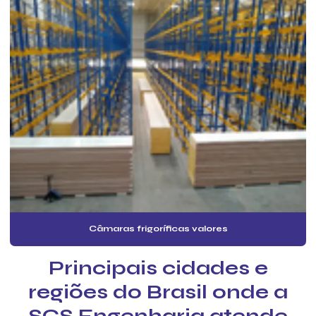
Empresa de pmoc
Empresa de pmoc em são paulo
Empresa de pmoc sp
Empresa que faz laudo pmoc
Empresa que faz pmoc
Empresa de serviço mensal pmoc
Empresa de serviço mensal pmoc sp
Empresa de serviços pmoc
Empresa de tecnico de pmoc
Câmaras frigoríficas valores
Especialista em pmoc
Especialista em pmoc para empresas
Principais cidades e
Especialista em pmoc sp
regiões do Brasil onde a
Inspeção pmoc de ar condicionado
SCS Engenharia atende