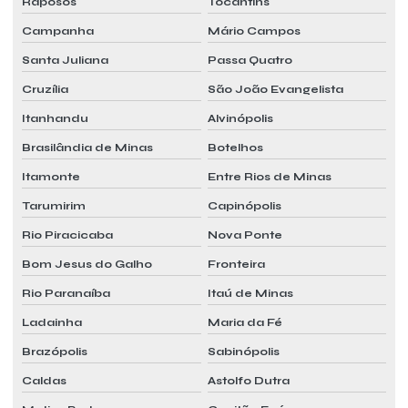
Raposos
Tocantins
Campanha
Mário Campos
Santa Juliana
Passa Quatro
Cruzília
São João Evangelista
Itanhandu
Alvinópolis
Brasilândia de Minas
Botelhos
Itamonte
Entre Rios de Minas
Tarumirim
Capinópolis
Rio Piracicaba
Nova Ponte
Bom Jesus do Galho
Fronteira
Rio Paranaíba
Itaú de Minas
Ladainha
Maria da Fé
Brazópolis
Sabinópolis
Caldas
Astolfo Dutra