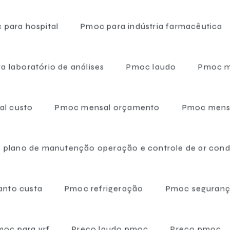
Páginas relacionadas
 para hospital
Pmoc para indústria farmacêutica
a laboratório de análises
Pmoc laudo
Pmoc 
l custo
Pmoc mensal orçamento
Pmoc mens
 plano de manutenção operação e controle de ar con
as frigoríficas venda
Câmaras frigoríficas v
 regiões do Brasil onde a 
nto custa
Pmoc refrigeração
Pmoc seguranç
Câmaras frigoríficas preço
moc para vrf
Preço laudo pmoc
Preço pmoc