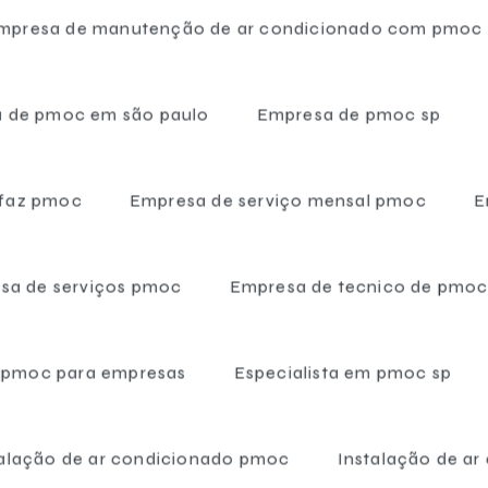
mpresa de manutenção de ar condicionado com pmoc
 de pmoc em são paulo
Empresa de pmoc sp
 faz pmoc
Empresa de serviço mensal pmoc
E
eço — SCS Engenharia
sa de serviços pmoc
Empresa de tecnico de pmo
ação para o seu negócio, a SCS Engenharia é a sua opção ideal!
des de nosso clientes, oferecendo equipamentos de alta
m pmoc para empresas
Especialista em pmoc sp
s serviços, incluem-se a venda de
câmaras frigoríficas
ço: a solução ideal para
talação de ar condicionado pmoc
Instalação de ar