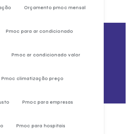
zação
Orçamento pmoc mensal
Câmaras frigoríficas venda
Câmaras frigoríficas para verduras
Pmoc para ar condicionado
Câmaras de frio para carne
smo!
Custo laudo pmoc
Pmoc ar condicionado valor
m orçamento
Custo pmoc mensal
Empresa de ar condicionado pmoc
Pmoc climatização preço
Empresa de elaboração pmoc ar condicionado
Empresa especialista em pmoc
usto
Pmoc para empresas
Empresa especializada em pmoc
Empresa de laudo pmoc
ão
Pmoc para hospitais