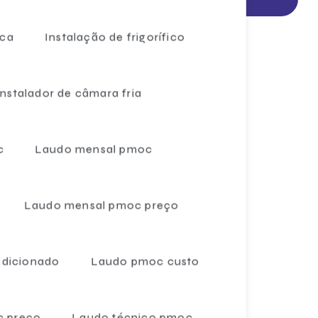
Câmara fria para resfriados
ica
Instalação de frigorífico
Câmara frigorífica
Câmara frigorífica sorvetes
Instalador de câmara fria
Câmara refrigerada
Câmara refrigeradora
c
Laudo mensal pmoc
Câmaras frias
Câmaras frias a venda
Laudo mensal pmoc preço
Câmaras frigoríficas de 2 toneladas
Câmaras frigoríficas 5 toneladas
ndicionado
Laudo pmoc custo
Câmaras frigoríficas para carne
Câmaras frigoríficas comprar
 preço
Laudo técnico pmoc