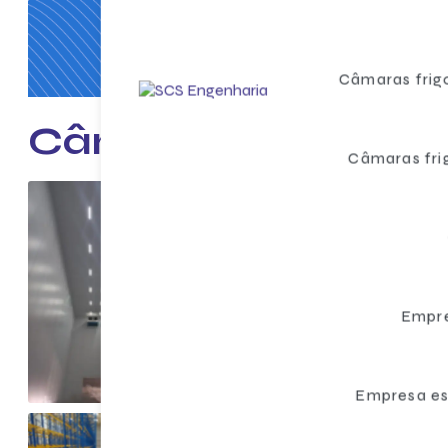
Câm
Câmaras frigo
Câmaras frigorífic
Câmaras frig
Empre
Empresa es