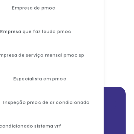
Empresa de pmoc
Ar condicionado sistema vrf
Ar condicionado sistema vrf preço
Empresa que faz laudo pmoc
Câmara para congelados
Câmara para congelamento de salgados
mpresa de serviço mensal pmoc sp
Câmara fria para cozinha industrial
Câmara fria para distribuidora
c
Especialista em pmoc
Câmara fria expositora
Câmara fria para frigorífico
Inspeção pmoc de ar condicionado
Entre em contato
Câmara fria industrial
(11) 3042-3366
Câmara fria modular
(11) 3042-3366
 condicionado sistema vrf
Câmara fria modular industrial