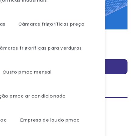
reço
vas
Câmaras frigoríficas preço
âmaras frigoríficas para verduras
Solicite um orçamento
Custo pmoc mensal
Informações
ção pmoc ar condicionado
Análise preventiva pmoc ar condicionado
moc
Empresa de laudo pmoc
Ar condicionado central vrf
Ar condicionado central vrf preço