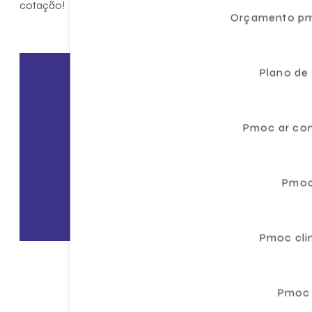
cotação!
Orçamento pm
Plano de
En
Pmoc ar co
Cliqu
Pmoc
Pmoc cli
Pmoc 