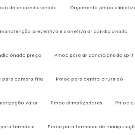
oc de ar condicionado
Orçamento pmoc climati
 manutenção preventiva e corretiva ar condicionado
tre em contato agora me
ndicionado preço
Pmoc para ar condicionado split
e no botão e entre em contato para tirar dúvidas ou solicitar u
Entre em contato
 para camara fria
Pmoc para centro cirúrgico
matização valor
Pmoc climatizadores
Pmoc c
para farmácia
Pmoc para farmácia de manipulaç