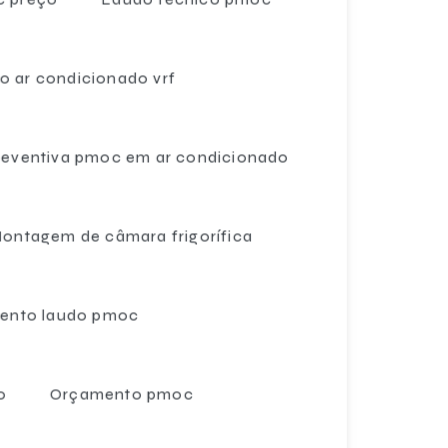
Câmaras frigoríficas fábrica
Câmaras frigoríficas fabricantes
 ar condicionado vrf
Câmaras frigoríficas para frutas
eventiva pmoc em ar condicionado
Câmaras frigoríficas de grande porte
Câmaras frigoríficas horizontais
ontagem de câmara frigorífica
Câmaras frigoríficas para hortaliças
Câmaras frigoríficas industriais
ento laudo pmoc
Câmaras frigoríficas industriais preços
Câmaras frigoríficas novas
o
Orçamento pmoc
Câmaras frigoríficas preço
Câmaras frigoríficas valores