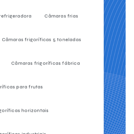
efrigeradora
Câmaras frias
Câmaras frigoríficas 5 toneladas
Câmaras frigoríficas fábrica
íficas para frutas
oríficas horizontais
oríficas industriais