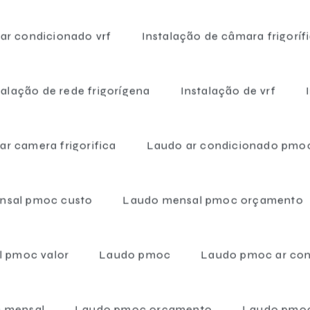
 ar condicionado vrf
Instalação de câmara frigoríf
s perecíveis como carnes, frutas, verduras e laticínios. Além
limentos, preservando sua qualidade e sabor. Nesta linha, a SCS
o e a melhor garantia do mercado, para que você possa contar
talação de rede frigorígena
Instalação de vrf
goríficas preço
lar camera frigorifica
Laudo ar condicionado pmo
nsal pmoc custo
Laudo mensal pmoc orçamento
 pmoc valor
Laudo pmoc
Laudo pmoc ar co
 mensal
Laudo pmoc orçamento
Laudo pmoc